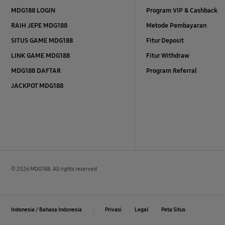
MDG188 LOGIN
Program VIP & Cashback
RAIH JEPE MDG188
Metode Pembayaran
SITUS GAME MDG188
Fitur Deposit
LINK GAME MDG188
Fitur Withdraw
MDG188 DAFTAR
Program Referral
JACKPOT MDG188
© 2026 MDG188. All rights reserved.
Privasi
Legal
Peta Situs
Indonesia / Bahasa Indonesia