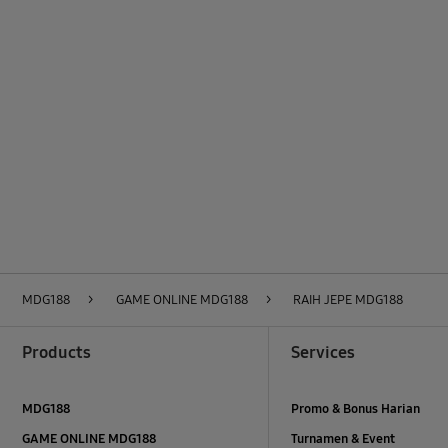
Layer Popup Close
MDG188
>
GAME ONLINE MDG188
>
RAIH JEPE MDG188
Footer Navigation
Products
Services
MDG188
Promo & Bonus Harian
GAME ONLINE MDG188
Turnamen & Event