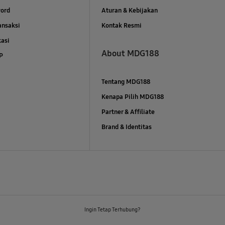
ord
Aturan & Kebijakan
ansaksi
Kontak Resmi
kasi
About MDG188
P
Tentang MDG188
Kenapa Pilih MDG188
Partner & Affiliate
Brand & Identitas
Ingin Tetap Terhubung?