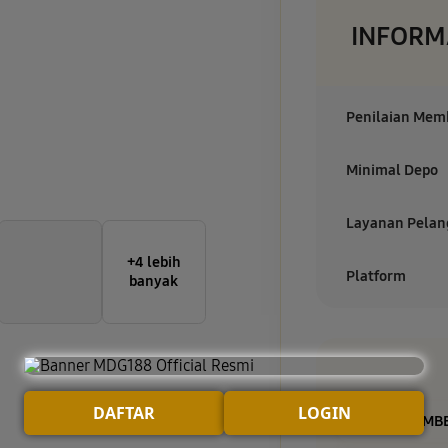
INFORM
Penilaian Me
Minimal Depo
Layanan Pela
+4 lebih
Platform
banyak
DAFTAR
LOGIN
BONUS MEMBE